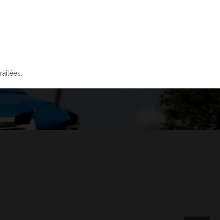
raitées
.