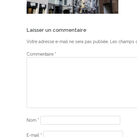
Navigation
Laisser un commentaire
de
l’article
Votre adresse e-mail ne sera pas publiée.
Les champs o
Commentaire
*
Nom
*
E-mail
*