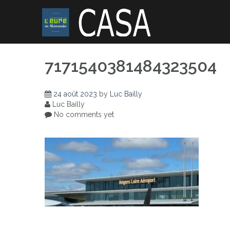
Skip
to
content
7171540381484323504
24 août 2023
by
Luc Bailly
Luc Bailly
No comments yet
Navigation