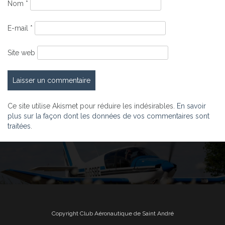
Nom
*
E-mail
*
Site web
Ce site utilise Akismet pour réduire les indésirables.
En savoir
plus sur la façon dont les données de vos commentaires sont
traitées
.
Copyright Club Aéronautique de Saint André