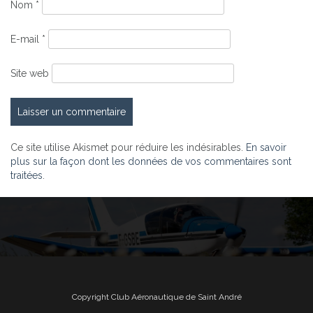
Nom
*
E-mail
*
Site web
Ce site utilise Akismet pour réduire les indésirables.
En savoir
plus sur la façon dont les données de vos commentaires sont
traitées
.
Copyright Club Aéronautique de Saint André