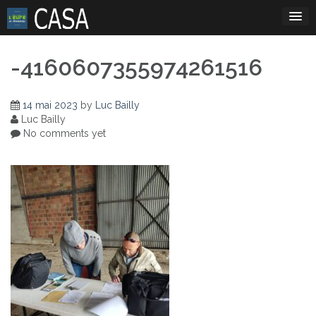
Skip
to
content
-4160607355974261516
14 mai 2023
by
Luc Bailly
Luc Bailly
No comments yet