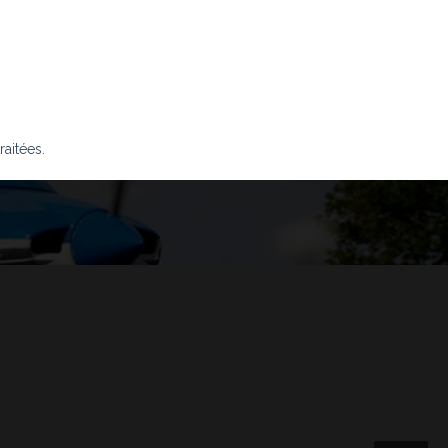
raitées
.