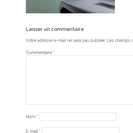
Navigation
Laisser un commentaire
de
l’article
Votre adresse e-mail ne sera pas publiée.
Les champs o
Commentaire
*
Nom
*
E-mail
*