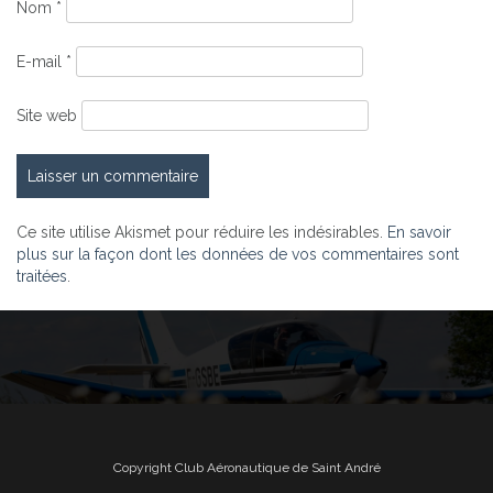
Nom
*
E-mail
*
Site web
Ce site utilise Akismet pour réduire les indésirables.
En savoir
plus sur la façon dont les données de vos commentaires sont
traitées
.
Copyright Club Aéronautique de Saint André