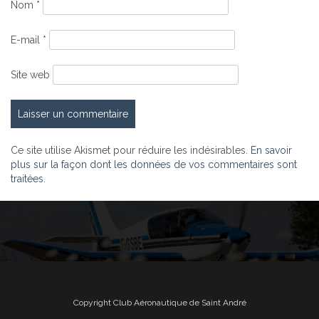
Nom
*
E-mail
*
Site web
Ce site utilise Akismet pour réduire les indésirables.
En savoir
plus sur la façon dont les données de vos commentaires sont
traitées
.
Copyright Club Aéronautique de Saint André