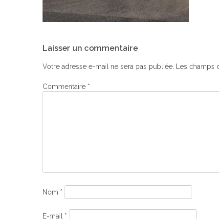
Navigation
Laisser un commentaire
de
l’article
Votre adresse e-mail ne sera pas publiée.
Les champs o
Commentaire
*
Nom
*
E-mail
*