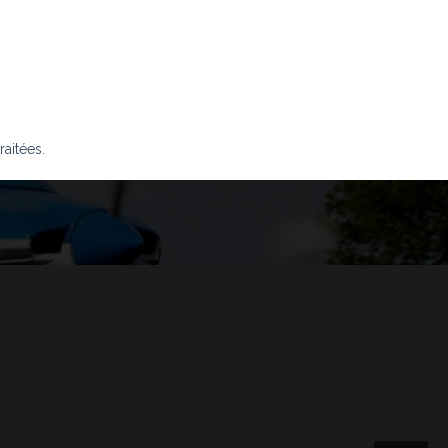
raitées
.