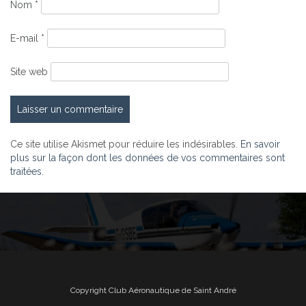
Nom
*
E-mail
*
Site web
Ce site utilise Akismet pour réduire les indésirables.
En savoir
plus sur la façon dont les données de vos commentaires sont
traitées
.
Copyright Club Aéronautique de Saint André