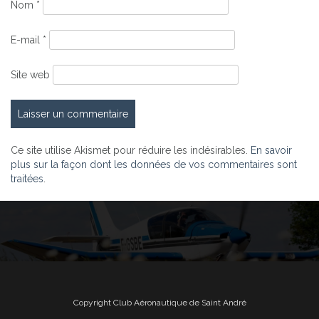
Nom
*
E-mail
*
Site web
Ce site utilise Akismet pour réduire les indésirables.
En savoir
plus sur la façon dont les données de vos commentaires sont
traitées
.
Copyright Club Aéronautique de Saint André