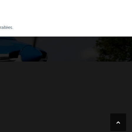
raitées
.