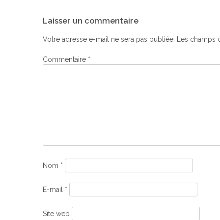
Navigation
Laisser un commentaire
de
l’article
Votre adresse e-mail ne sera pas publiée.
Les champs o
Commentaire
*
Nom
*
E-mail
*
Site web