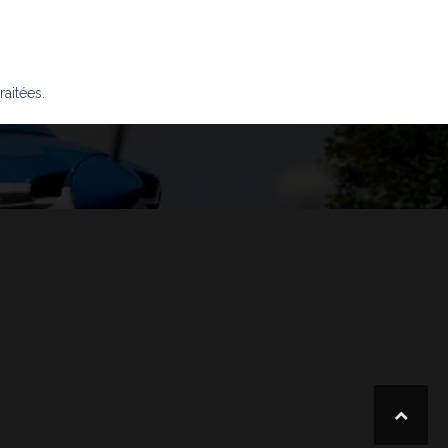
raitées
.