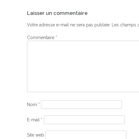
Navigation
Laisser un commentaire
de
l’article
Votre adresse e-mail ne sera pas publiée.
Les champs o
Commentaire
*
Nom
*
E-mail
*
Site web