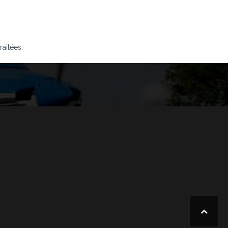
raitées
.