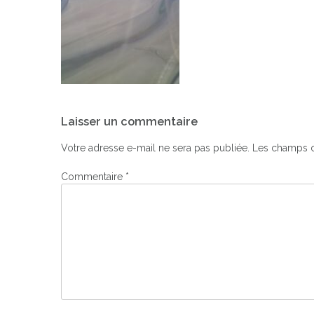
Navigation
Laisser un commentaire
de
l’article
Votre adresse e-mail ne sera pas publiée.
Les champs o
Commentaire
*