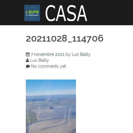
Skip
to
content
20211028_114706
7 novembre 2021
by
Luc Bailly
Luc Bailly
No comments yet