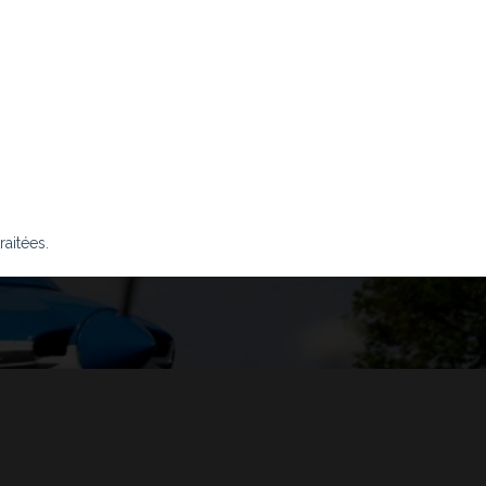
raitées
.