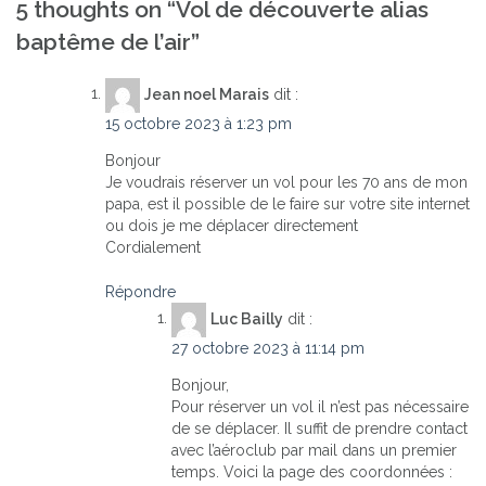
5 thoughts on “
Vol de découverte alias
de
baptême de l’air
”
l’article
Jean noel Marais
dit :
15 octobre 2023 à 1:23 pm
Bonjour
Je voudrais réserver un vol pour les 70 ans de mon
papa, est il possible de le faire sur votre site internet
ou dois je me déplacer directement
Cordialement
Répondre
Luc Bailly
dit :
27 octobre 2023 à 11:14 pm
Bonjour,
Pour réserver un vol il n’est pas nécessaire
de se déplacer. Il suffit de prendre contact
avec l’aéroclub par mail dans un premier
temps. Voici la page des coordonnées :