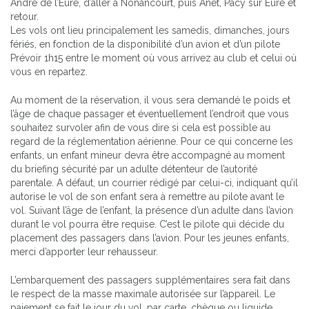
André de l’Eure, d’aller à Nonancourt, puis Anet, Pacy sur Eure et
retour.
Les vols ont lieu principalement les samedis, dimanches, jours
fériés, en fonction de la disponibilité d’un avion et d’un pilote
Prévoir 1h15 entre le moment où vous arrivez au club et celui où
vous en repartez.
Au moment de la réservation, il vous sera demandé le poids et
l’âge de chaque passager et éventuellement l’endroit que vous
souhaitez survoler afin de vous dire si cela est possible au
regard de la réglementation aérienne. Pour ce qui concerne les
enfants, un enfant mineur devra être accompagné au moment
du briefing sécurité par un adulte détenteur de l’autorité
parentale. A défaut, un courrier rédigé par celui-ci, indiquant qu’il
autorise le vol de son enfant sera à remettre au pilote avant le
vol. Suivant l’âge de l’enfant, la présence d’un adulte dans l’avion
durant le vol pourra être requise. C’est le pilote qui décide du
placement des passagers dans l’avion. Pour les jeunes enfants,
merci d’apporter leur rehausseur.
L’embarquement des passagers supplémentaires sera fait dans
le respect de la masse maximale autorisée sur l’appareil. Le
paiement se fait le jour du vol, par carte, chèque ou liquide