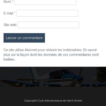
Nom
*
E-mail
*
Site web
Ce site utilise Akismet pour réduire les indésirables.
En savoir
plus sur la façon dont les données de vos commentaires sont
traitées
.
Copyright Club Aéronautique de Saint André