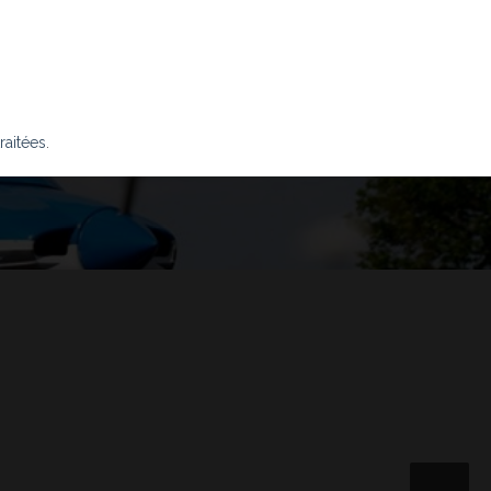
raitées
.