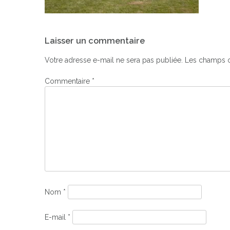
Navigation
Laisser un commentaire
de
l’article
Votre adresse e-mail ne sera pas publiée.
Les champs o
Commentaire
*
Nom
*
E-mail
*