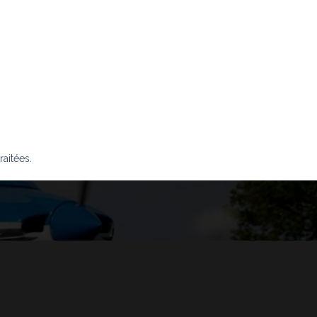
raitées
.