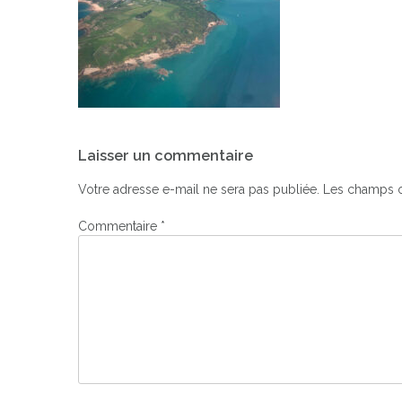
Navigation
Laisser un commentaire
de
l’article
Votre adresse e-mail ne sera pas publiée.
Les champs o
Commentaire
*