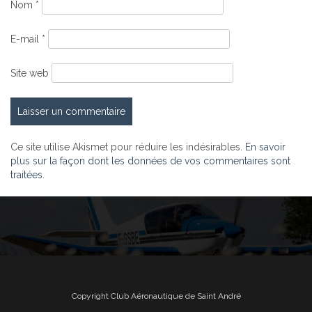
Nom
*
E-mail
*
Site web
Ce site utilise Akismet pour réduire les indésirables.
En savoir
plus sur la façon dont les données de vos commentaires sont
traitées
.
Copyright Club Aéronautique de Saint André