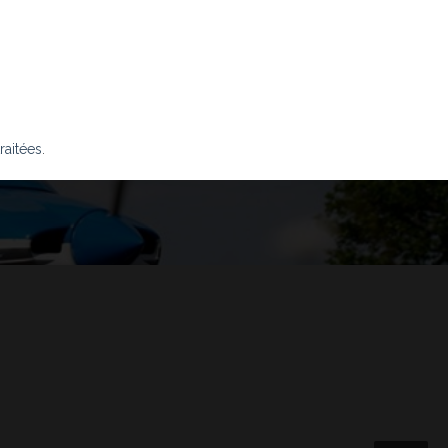
raitées
.