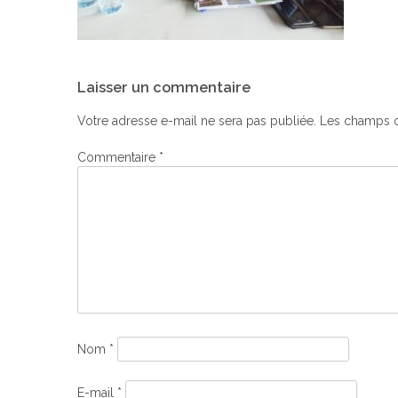
Navigation
Laisser un commentaire
de
l’article
Votre adresse e-mail ne sera pas publiée.
Les champs o
Commentaire
*
Nom
*
E-mail
*