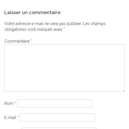
Navigation
Laisser un commentaire
de
l’article
Votre adresse e-mail ne sera pas publiée.
Les champs
obligatoires sont indiqués avec
*
Commentaire
*
Nom
*
E-mail
*