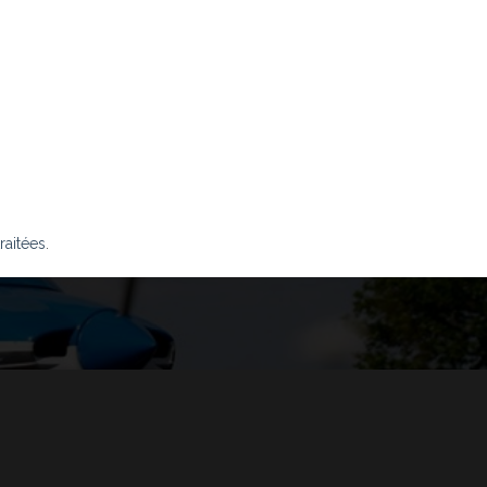
raitées
.