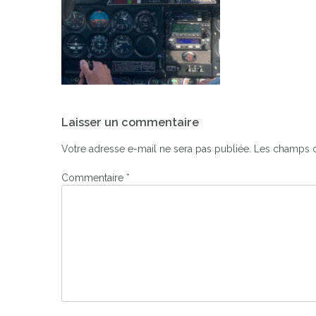
Navigation
Laisser un commentaire
de
l’article
Votre adresse e-mail ne sera pas publiée.
Les champs o
Commentaire
*