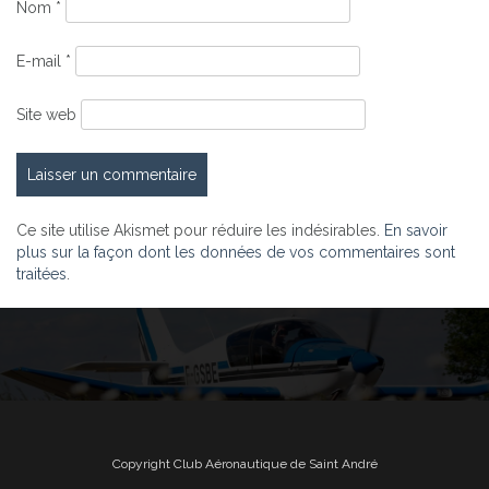
Nom
*
E-mail
*
Site web
Ce site utilise Akismet pour réduire les indésirables.
En savoir
plus sur la façon dont les données de vos commentaires sont
traitées
.
Copyright Club Aéronautique de Saint André